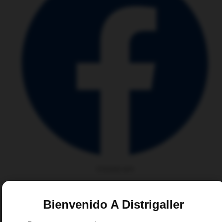
Instagram
Bienvenido A Distrigaller