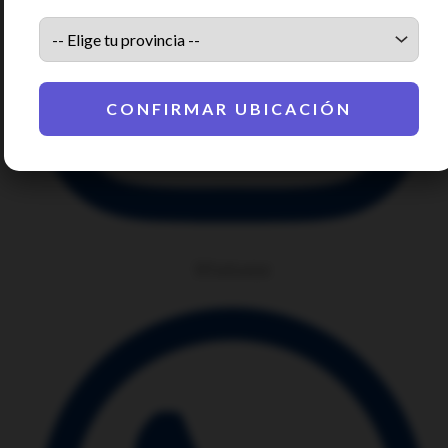
CONFIRMAR UBICACIÓN
Whatsapp